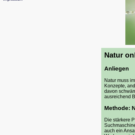
Natur on
Anliegen
Natur muss im 
Konzepte, and
davon schwärm
ausreichend Bl
Methode: N
Die stärkere 
Suchmaschinen
auch ein Ansa