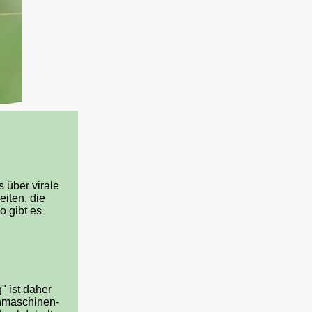
s über virale
iten, die
o gibt es
 ist daher
hmaschinen-